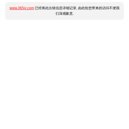
www.365jz.com
已经将此出错信息详细记录, 由此给您带来的访问不便我
们深感歉意.