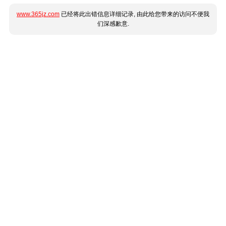
www.365jz.com
已经将此出错信息详细记录, 由此给您带来的访问不便我
们深感歉意.