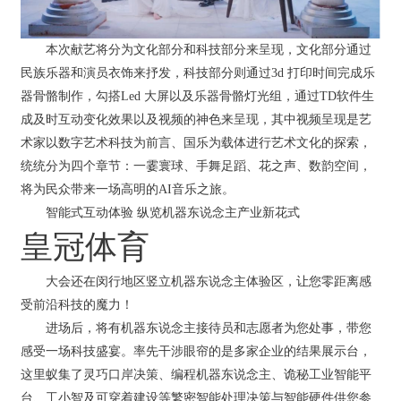
本次献艺将分为文化部分和科技部分来呈现，文化部分通过
民族乐器和演员衣饰来抒发，科技部分则通过3d 打印时间完成乐
器骨骼制作，勾搭Led 大屏以及乐器骨骼灯光组，通过TD软件生
成及时互动变化效果以及视频的神色来呈现，其中视频呈现是艺
术家以数字艺术科技为前言、国乐为载体进行艺术文化的探索，
统统分为四个章节：一霎寰球、手舞足蹈、花之声、数韵空间，
将为民众带来一场高明的AI音乐之旅。
智能式互动体验 纵览机器东说念主产业新花式
皇冠体育
大会还在闵行地区竖立机器东说念主体验区，让您零距离感
受前沿科技的魔力！
进场后，将有机器东说念主接待员和志愿者为您处事，带您
感受一场科技盛宴。率先干涉眼帘的是多家企业的结果展示台，
这里蚁集了灵巧口岸决策、编程机器东说念主、诡秘工业智能平
台、工小智及可穿着建设等繁密智能处理决策与智能硬件供您参