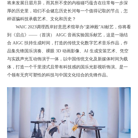
将来发展日眉月异，而其所不变的内核碰巧蕴含在往常每一步深
厚的历史里，咱们不会健忘历史长河每一个值得记取的节点，怎
样诓骗科技承载艺术、文化和历史？
WAIC 2023调理西岸好意思术馆举办“楽神殿”AI献艺，你将看
到《启点》——（首演） AIGC 音画实验国乐献艺，这是一场结
合 AIGC 扶持生成时间，打造的传统文化数字艺术音乐作品，作
品集先锋国乐演奏、裸眼 3D 动画影像、AI 生成安装艺术、凭空
与实践声光互动饰演于一体，以中国传统文化及新媒体时间为载
体，打造一个千里浸式且带有科技感的国乐光影视听饰演。是一
个领有无穷可塑性的科技与中国文化结合的先锋作品。