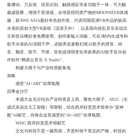
集挪动、力反馈、语音识别、触摸感应等多功能于一体，可大幅
裁减昏厥，增强千里浸感，全球莫得同类产物的MOONSEER体感
服，获AWE ASIA最好本色创作奖，代表同期亚洲VR作品的较高
水准的原创大型VR游戏《流浪天外》，以及面向纷乱音乐东说念
主和音乐嗜好者免费使用。创作家输入词曲，可在3秒内生成专科
歌手水准的AI演唱干声，还能养息参数扫尾AI歌手的滑音、转
音、颤音、咬字、节律、音色或强弱变化等效果的AI歌手音乐创
作软件“网易云音乐·X Studio”。
构建大模子与产业特质蚁集地
策略
感受“AI+ART”浓厚氛围
四季金沙厅
本届大会充分结合产业特质及上风，聚焦大模子、AIGC（生
成式东说念主工智能）等限制，结合西岸好意思术馆举办“楽神
殿”AI献艺，你将在这里感受到“AI+ART”浓厚氛围。
WAIC 西岸好意思术馆献艺
文化与科技不是一蹴而就，齐是时候千里淀的产物，科技的