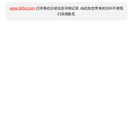
www.365jz.com
已经将此出错信息详细记录, 由此给您带来的访问不便我
们深感歉意.