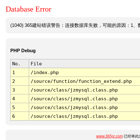
Database Error
(1040) 365建站错误警告：连接数据库失败，可能的原因：1、数
PHP Debug
No.
File
1
/index.php
2
/source/function/function_extend.php
3
/source/class/jzmysql.class.php
4
/source/class/jzmysql.class.php
5
/source/class/jzmysql.class.php
6
/source/class/jzmysql.class.php
www.365jz.com
已经将此