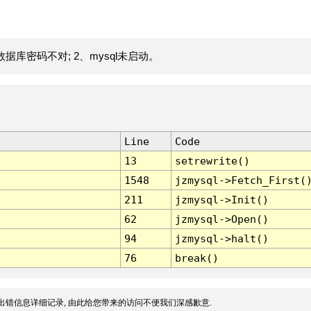
据库密码不对; 2、mysql未启动。
Line
Code
13
setrewrite()
1548
jzmysql->Fetch_First(
211
jzmysql->Init()
62
jzmysql->Open()
94
jzmysql->halt()
76
break()
出错信息详细记录, 由此给您带来的访问不便我们深感歉意.