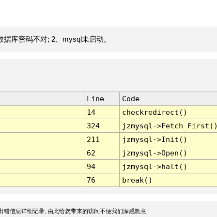
据库密码不对; 2、mysql未启动。
Line
Code
14
checkredirect()
324
jzmysql->Fetch_First(
211
jzmysql->Init()
62
jzmysql->Open()
94
jzmysql->halt()
76
break()
出错信息详细记录, 由此给您带来的访问不便我们深感歉意.