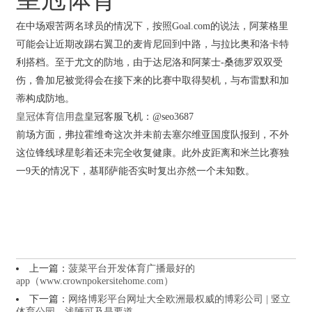
在中场艰苦两名球员的情况下，按照Goal.com的说法，阿莱格里
可能会让近期改踢右翼卫的麦肯尼回到中路，与拉比奥和洛卡特
利搭档。至于尤文的防地，由于达尼洛和阿莱士-桑德罗双双受
伤，鲁加尼被觉得会在接下来的比赛中取得契机，与布雷默和加
蒂构成防地。
皇冠体育信用盘
皇冠客服飞机：@seo3687
前场方面，弗拉霍维奇这次并未前去塞尔维亚国度队报到，不外
这位锋线球星彰着还未完全收复健康。此外皮距离和米兰比赛独
一9天的情况下，基耶萨能否实时复出亦然一个未知数。
上一篇：
菠菜平台开发体育广播最好的
app（www.crownpokersitehome.com）
下一篇：
网络博彩平台网址大全欧洲最权威的博彩公司 | 竖立
体育公园，浅陋可及是要道