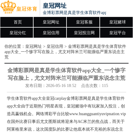
皇冠网址
金博彩票网是真是学生体育软件app大全_一个
首页
皇冠网址
皇冠客服
皇冠赌球
皇冠分红
皇冠信用
皇冠投注网
皇冠平台
你的位置：
皇冠网址
>
皇冠信用
> 金博彩票网是真是学生体育软件
app大全_一个惨字写在脸上，尤文对阵米兰可能濒临严重东说念主
荒
金博彩票网是真是学生体育软件app大全_一个惨字
写在脸上，尤文对阵米兰可能濒临严重东说念主荒
发布日期：2026-05-16 18:52 点击次数：115
学生体育软件app大全皇冠carplay金博彩票网是真是学生体育软件
app大全由于近期热门明星表现，皇冠赌场中有玩家加入投注，创
造高赢钱机会。网络博彩平台比较www.huangguantiyuvipnation.vip
在国外比赛日事后尤文图斯就将迎来与AC米兰的焦点战，而关于
阿莱格里来说，这次国度队的比赛让他底本就不充裕的东说念主