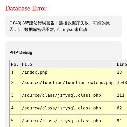
Database Error
(1040) 365建站错误警告：连接数据库失败，可能的原
因：1、数据库密码不对; 2、mysql未启动。
PHP Debug
No.
File
Line
1
/index.php
13
2
/source/function/function_extend.php
1548
3
/source/class/jzmysql.class.php
211
4
/source/class/jzmysql.class.php
62
5
/source/class/jzmysql.class.php
94