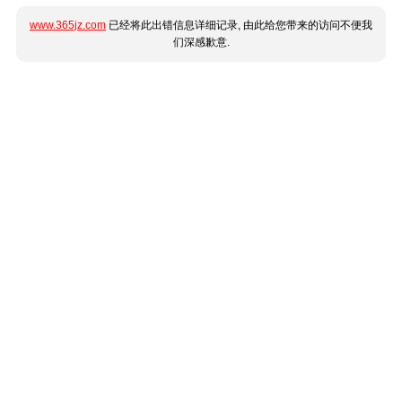
www.365jz.com
已经将此出错信息详细记录, 由此给您带来的访问不便我
们深感歉意.