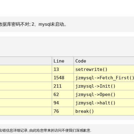
据库密码不对; 2、mysql未启动。
Line
Code
13
setrewrite()
1548
jzmysql->Fetch_First(
211
jzmysql->Init()
62
jzmysql->Open()
94
jzmysql->halt()
76
break()
出错信息详细记录, 由此给您带来的访问不便我们深感歉意.