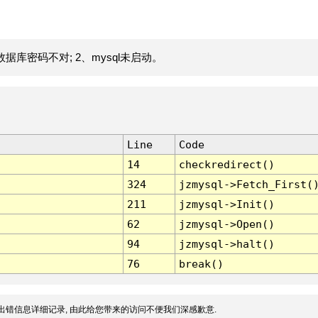
据库密码不对; 2、mysql未启动。
Line
Code
14
checkredirect()
324
jzmysql->Fetch_First(
211
jzmysql->Init()
62
jzmysql->Open()
94
jzmysql->halt()
76
break()
出错信息详细记录, 由此给您带来的访问不便我们深感歉意.