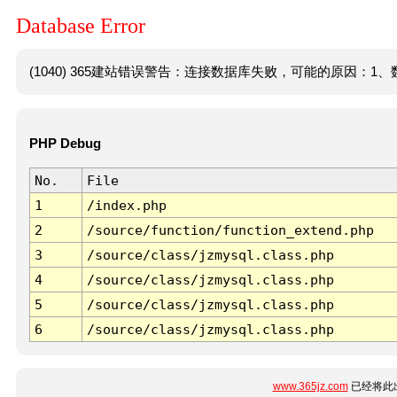
Database Error
(1040) 365建站错误警告：连接数据库失败，可能的原因：1、数
PHP Debug
No.
File
1
/index.php
2
/source/function/function_extend.php
3
/source/class/jzmysql.class.php
4
/source/class/jzmysql.class.php
5
/source/class/jzmysql.class.php
6
/source/class/jzmysql.class.php
www.365jz.com
已经将此