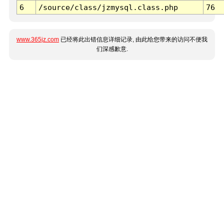
6
/source/class/jzmysql.class.php
76
www.365jz.com
已经将此出错信息详细记录, 由此给您带来的访问不便我
们深感歉意.