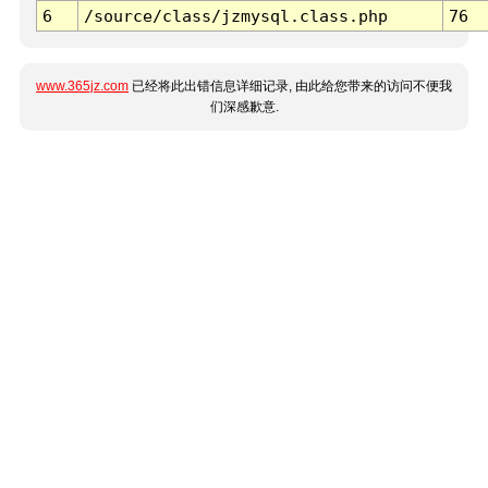
6
/source/class/jzmysql.class.php
76
www.365jz.com
已经将此出错信息详细记录, 由此给您带来的访问不便我
们深感歉意.