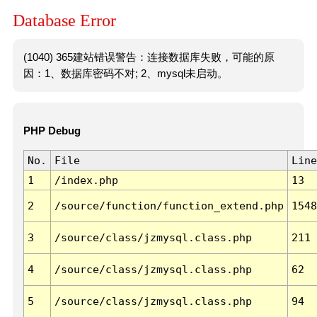
Database Error
(1040) 365建站错误警告：连接数据库失败，可能的原
因：1、数据库密码不对; 2、mysql未启动。
PHP Debug
No.
File
Line
1
/index.php
13
2
/source/function/function_extend.php
1548
3
/source/class/jzmysql.class.php
211
4
/source/class/jzmysql.class.php
62
5
/source/class/jzmysql.class.php
94