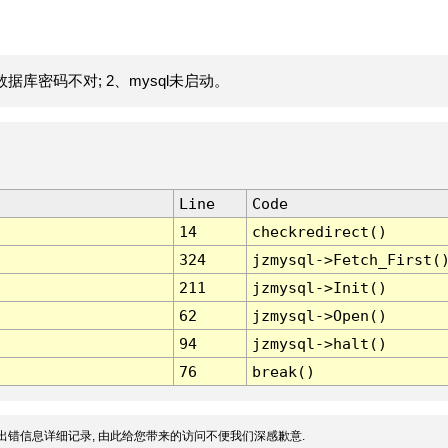
据库密码不对; 2、mysql未启动。
Line
Code
14
checkredirect()
324
jzmysql->Fetch_First(
211
jzmysql->Init()
62
jzmysql->Open()
94
jzmysql->halt()
76
break()
出错信息详细记录, 由此给您带来的访问不便我们深感歉意.