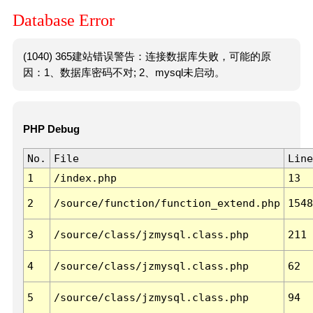
Database Error
(1040) 365建站错误警告：连接数据库失败，可能的原
因：1、数据库密码不对; 2、mysql未启动。
PHP Debug
No.
File
Line
1
/index.php
13
2
/source/function/function_extend.php
1548
3
/source/class/jzmysql.class.php
211
4
/source/class/jzmysql.class.php
62
5
/source/class/jzmysql.class.php
94