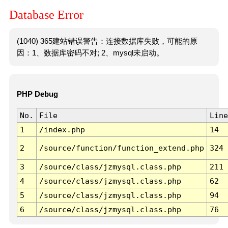
Database Error
(1040) 365建站错误警告：连接数据库失败，可能的原
因：1、数据库密码不对; 2、mysql未启动。
PHP Debug
No.
File
Line
1
/index.php
14
2
/source/function/function_extend.php
324
3
/source/class/jzmysql.class.php
211
4
/source/class/jzmysql.class.php
62
5
/source/class/jzmysql.class.php
94
6
/source/class/jzmysql.class.php
76