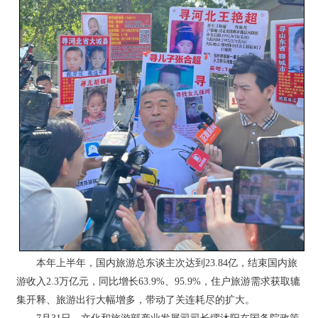
本年上半年，国内旅游总东谈主次达到23.84亿，结束国内旅
游收入2.3万亿元，同比增长63.9%、95.9%，住户旅游需求获取辘
集开释、旅游出行大幅增多，带动了关连耗尽的扩大。