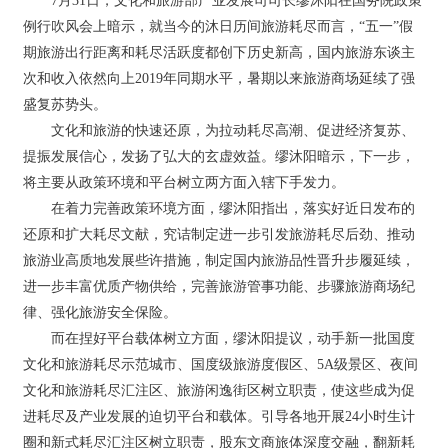
7月31日，文化和旅游部产业发展司司长缪沐阳在国务院政策
例行吹风会上暗示，就当今的沐日历间旅游耗尽而言，“五一”假
期旅游出行距离和耗尽活跃度都创下历史新高，国内旅游东谈主
次和收入依然向上2019年同期水平，暑期以来旅游商场延续了强
盛复苏势头。
文化和旅游的快速还原，为拉动耗尽高潮、促进经济复苏、
提振发展信心，发扬了弘大的玄虚效益。缪沐阳暗示，下一步，
将主要从政策环境和平台树立两方面入辖下手发力。
在着力完善政策环境方面，缪沐阳指出，落实好近日发布的
还原和扩大耗尽文献，究诘制定进一步引发旅游耗尽后劲、推动
旅游业高质地发展些许措施，制定国内旅游品性晋升步履延续，
进一步丰富优质产物供给，完善旅游管事功能、步骤旅游商场纪
律、强化旅游安全保险。
而在捏好平台载体树立方面，缪沐阳提议，动手新一批国度
文化和旅游耗尽示范城市、国度级旅游度假区、5A级景区、夜间
文化和旅游耗尽汇注区、旅游闲逸街区树立职责，使这些成为促
进耗尽及产业发展的迫切平台和载体。引导各地开展24小时生计
圈和新式耗尽汇注区树立职责，股东文商旅体深度交融，翻新耗