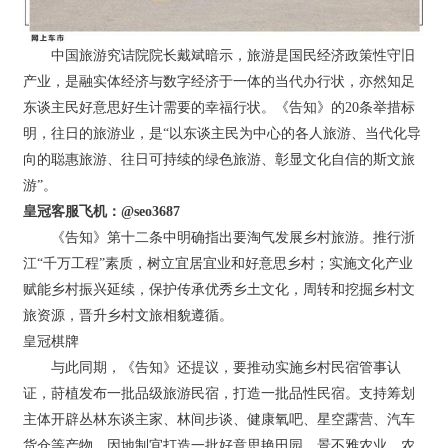
中国旅游究诘院院长戴斌暗示，旅游是国民经济政策性守旧
产业，是融实体经济与数字经济于一体的当代办行状，亦然知足
东谈主民好意思好生计需要的幸福行状。《告知》的20条举措标
明，往日的旅游业，是“以东谈主民为中心的各人旅游、当代化导
向的聪惠旅游、往日可持续的绿色旅游、彰显文化自信的斯文旅
游”。
皇冠客服飞机：@seo3687
《告知》第十二条中明确指出要淘气发展乡村旅游。推行浙
江“千万工程”素质，树立宜居宜业和好意思乡村；实施文化产业
赋能乡村振兴延续，保护传承优秀乡土文化，周转和挖掘乡村文
旅资源，晋升乡村文旅相貌遵循。
皇冠棋牌
与此同期，《告知》还提议，要推动实施乡村民宿管事认
证，莳植发布一批品级旅游民宿，打造一批品性民宿。支持筹划
主体开辟丛林东谈主家、林间步谈、健康氧吧、星空露营、汽车
货仓等产物，因地制宜打造一批好意思艳田园、景不雅农业、农