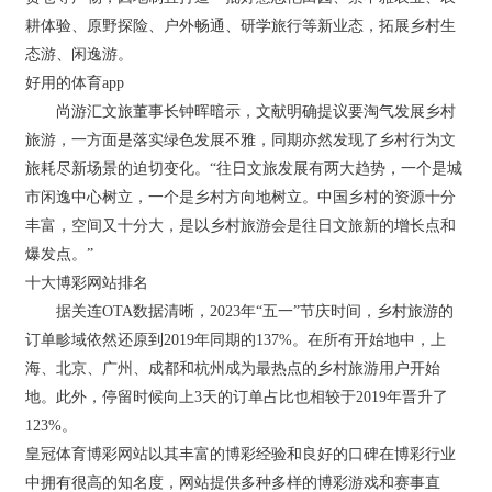
耕体验、原野探险、户外畅通、研学旅行等新业态，拓展乡村生
态游、闲逸游。
好用的体育app
尚游汇文旅董事长钟晖暗示，文献明确提议要淘气发展乡村
旅游，一方面是落实绿色发展不雅，同期亦然发现了乡村行为文
旅耗尽新场景的迫切变化。“往日文旅发展有两大趋势，一个是城
市闲逸中心树立，一个是乡村方向地树立。中国乡村的资源十分
丰富，空间又十分大，是以乡村旅游会是往日文旅新的增长点和
爆发点。”
十大博彩网站排名
据关连OTA数据清晰，2023年“五一”节庆时间，乡村旅游的
订单畛域依然还原到2019年同期的137%。在所有开始地中，上
海、北京、广州、成都和杭州成为最热点的乡村旅游用户开始
地。此外，停留时候向上3天的订单占比也相较于2019年晋升了
123%。
皇冠体育博彩网站以其丰富的博彩经验和良好的口碑在博彩行业
中拥有很高的知名度，网站提供多种多样的博彩游戏和赛事直