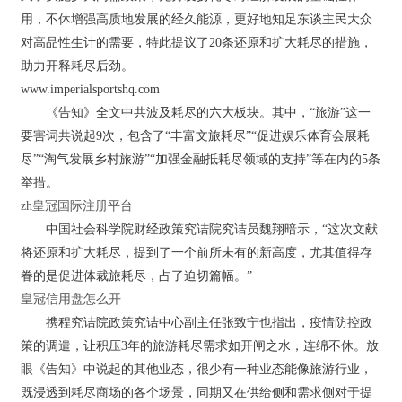
用，不休增强高质地发展的经久能源，更好地知足东谈主民大众
对高品性生计的需要，特此提议了20条还原和扩大耗尽的措施，
助力开释耗尽后劲。
www.imperialsportshq.com
《告知》全文中共波及耗尽的六大板块。其中，“旅游”这一
要害词共说起9次，包含了“丰富文旅耗尽”“促进娱乐体育会展耗
尽”“淘气发展乡村旅游”“加强金融抵耗尽领域的支持”等在内的5条
举措。
zh皇冠国际注册平台
中国社会科学院财经政策究诘院究诘员魏翔暗示，“这次文献
将还原和扩大耗尽，提到了一个前所未有的新高度，尤其值得存
眷的是促进体裁旅耗尽，占了迫切篇幅。”
皇冠信用盘怎么开
携程究诘院政策究诘中心副主任张致宁也指出，疫情防控政
策的调遣，让积压3年的旅游耗尽需求如开闸之水，连绵不休。放
眼《告知》中说起的其他业态，很少有一种业态能像旅游行业，
既浸透到耗尽商场的各个场景，同期又在供给侧和需求侧对于提