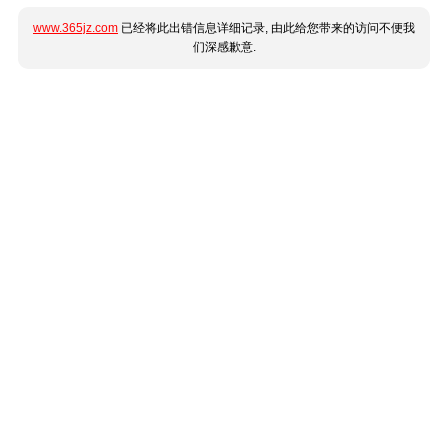
www.365jz.com
已经将此出错信息详细记录, 由此给您带来的访问不便我
们深感歉意.