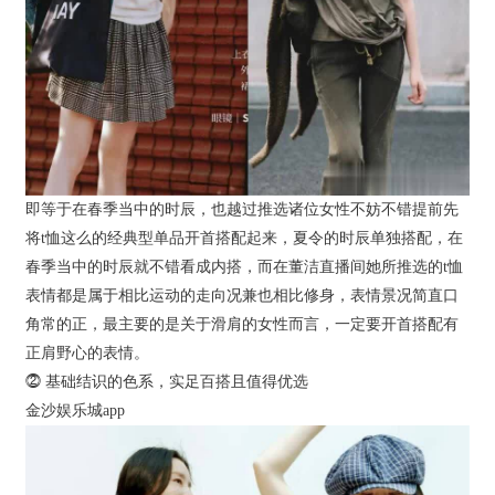
即等于在春季当中的时辰，也越过推选诸位女性不妨不错提前先
将t恤这么的经典型单品开首搭配起来，夏令的时辰单独搭配，在
春季当中的时辰就不错看成内搭，而在董洁直播间她所推选的t恤
表情都是属于相比运动的走向况兼也相比修身，表情景况简直口
角常的正，最主要的是关于滑肩的女性而言，一定要开首搭配有
正肩野心的表情。
⓶ 基础结识的色系，实足百搭且值得优选
金沙娱乐城app