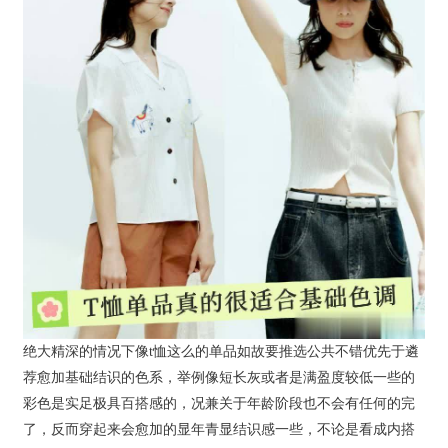
绝大精深的情况下像t恤这么的单品如故要推选公共不错优先于遴
荐愈加基础结识的色系，举例像短长灰或者是满盈度较低一些的
彩色是实足极具百搭感的，况兼关于年龄阶段也不会有任何的完
了，反而穿起来会愈加的显年青显结识感一些，不论是看成内搭