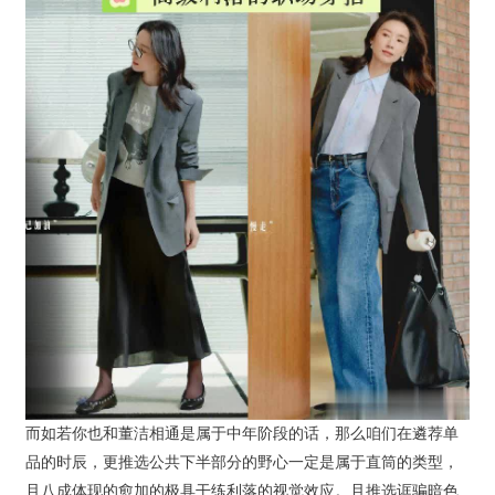
而如若你也和董洁相通是属于中年阶段的话，那么咱们在遴荐单
品的时辰，更推选公共下半部分的野心一定是属于直筒的类型，
且八成体现的愈加的极具干练利落的视觉效应。且推选诓骗暗色