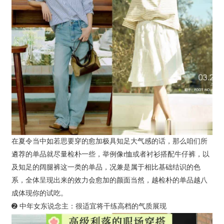
在夏令当中如若思要穿的愈加极具知足大气感的话，那么咱们所
遴荐的单品就尽量检朴一些，举例像t恤或者衬衫搭配牛仔裤，以
及知足的阔腿裤这一类的单品，况兼是属于相比基础结识的色
系，全体呈现出来的效力会愈加的颜面当然，越检朴的单品越八
成体现你的试吃。
➋ 中年女东说念主：很适宜将干练高档的气质展现