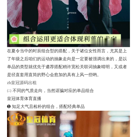
在夏令当中的时辰组合型的搭配，关于诸位女性而言，尤其是上
了年级之后咱们的运动的抽象走向是一定要被强调出来的，是以
单品的类型就优先于遴荐搭配稍许宽松关联词抽象晴明，又或者
是径直套用直筒的野心会愈加的具有上风一些哟。
zh皇冠源码出租
㈡ 不同的气质走向，当然诓骗对应的单品组合
皇冠体育体育直播
➊ 知足大气且检朴的组合，搭配经典单品