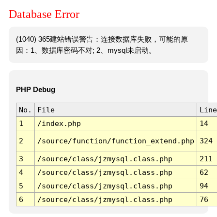
Database Error
(1040) 365建站错误警告：连接数据库失败，可能的原
因：1、数据库密码不对; 2、mysql未启动。
PHP Debug
No.
File
Line
1
/index.php
14
2
/source/function/function_extend.php
324
3
/source/class/jzmysql.class.php
211
4
/source/class/jzmysql.class.php
62
5
/source/class/jzmysql.class.php
94
6
/source/class/jzmysql.class.php
76