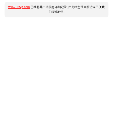
www.365jz.com
已经将此出错信息详细记录, 由此给您带来的访问不便我
们深感歉意.