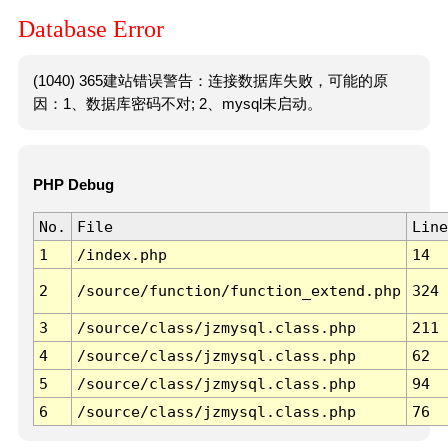
Database Error
(1040) 365建站错误警告：连接数据库失败，可能的原
因：1、数据库密码不对; 2、mysql未启动。
PHP Debug
No.
File
Line
1
/index.php
14
2
/source/function/function_extend.php
324
3
/source/class/jzmysql.class.php
211
4
/source/class/jzmysql.class.php
62
5
/source/class/jzmysql.class.php
94
6
/source/class/jzmysql.class.php
76