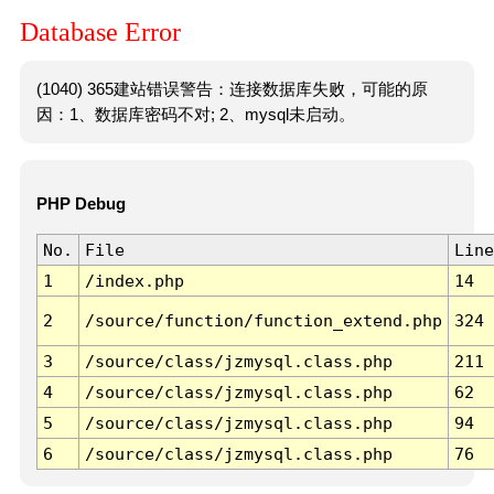
Database Error
(1040) 365建站错误警告：连接数据库失败，可能的原
因：1、数据库密码不对; 2、mysql未启动。
PHP Debug
No.
File
Line
1
/index.php
14
2
/source/function/function_extend.php
324
3
/source/class/jzmysql.class.php
211
4
/source/class/jzmysql.class.php
62
5
/source/class/jzmysql.class.php
94
6
/source/class/jzmysql.class.php
76