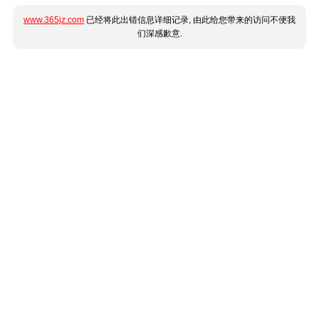
www.365jz.com
已经将此出错信息详细记录, 由此给您带来的访问不便我
们深感歉意.