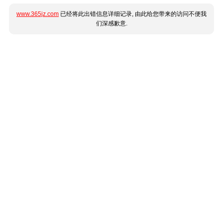
www.365jz.com
已经将此出错信息详细记录, 由此给您带来的访问不便我
们深感歉意.