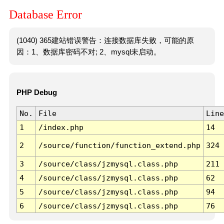
Database Error
(1040) 365建站错误警告：连接数据库失败，可能的原
因：1、数据库密码不对; 2、mysql未启动。
PHP Debug
No.
File
Line
1
/index.php
14
2
/source/function/function_extend.php
324
3
/source/class/jzmysql.class.php
211
4
/source/class/jzmysql.class.php
62
5
/source/class/jzmysql.class.php
94
6
/source/class/jzmysql.class.php
76