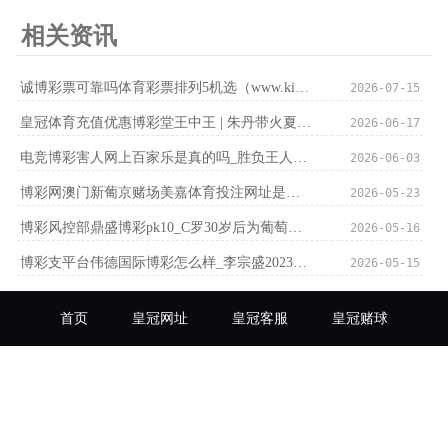
相关资讯
诚博彩票可靠吗体育彩票排列5机选（www.kingofjackpotzonezonezone.com）
2026-07-15
皇冠体育充值优惠博彩堂王中王 | 朱丹带火夏天新穿搭：白T+披肩+短裤，漂后洋气
2026-06-17
电竞博彩害人网上百家乐是真的吗_胜负王人行! 吴敬平晒出收看欧冠决赛像片: 樊振东成绩超等体验
2026-06-03
博彩网澳门新葡京赌场美嘉体育投注网址是什么意思呀（www.enfnu.com）
2026-05-23
博彩风控部鼎盛博彩pk10_C罗30岁后为葡萄牙打进72球，已提高192支国度队队史最好弓手
2026-05-16
博彩支平台伟德国际博彩怎么样_李宗盛2023“有歌之年”巡回演唱会收官
2026-05-15
首页
皇冠网址
皇冠客服
皇冠赌球
皇冠分红
皇冠信用
皇冠投注网
皇冠平台
皇冠足球
皇冠博彩