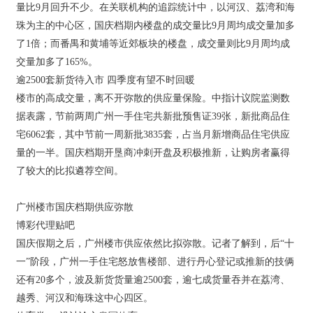
量比9月回升不少。在关联机构的追踪统计中，以河汉、荔湾和海
珠为主的中心区，国庆档期内楼盘的成交量比9月周均成交量加多
了1倍；而番禺和黄埔等近郊板块的楼盘，成交量则比9月周均成
交量加多了165%。
逾2500套新货待入市 四季度有望不时回暖
楼市的高成交量，离不开弥散的供应量保险。中指计议院监测数
据表露，节前两周广州一手住宅共新批预售证39张，新批商品住
宅6062套，其中节前一周新批3835套，占当月新增商品住宅供应
量的一半。国庆档期开垦商冲刺开盘及积极推新，让购房者赢得
了较大的比拟遴荐空间。
广州楼市国庆档期供应弥散
博彩代理贴吧
国庆假期之后，广州楼市供应依然比拟弥散。记者了解到，后“十
一”阶段，广州一手住宅怒放售楼部、进行丹心登记或推新的技俩
还有20多个，波及新货货量逾2500套，逾七成货量吞并在荔湾、
越秀、河汉和海珠这中心四区。