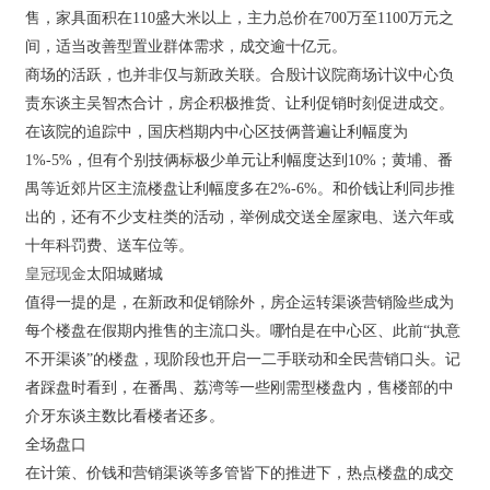
售，家具面积在110盛大米以上，主力总价在700万至1100万元之
间，适当改善型置业群体需求，成交逾十亿元。
商场的活跃，也并非仅与新政关联。合殷计议院商场计议中心负
责东谈主吴智杰合计，房企积极推货、让利促销时刻促进成交。
在该院的追踪中，国庆档期内中心区技俩普遍让利幅度为
1%-5%，但有个别技俩标极少单元让利幅度达到10%；黄埔、番
禺等近郊片区主流楼盘让利幅度多在2%-6%。和价钱让利同步推
出的，还有不少支柱类的活动，举例成交送全屋家电、送六年或
十年科罚费、送车位等。
皇冠现金
太阳城赌城
值得一提的是，在新政和促销除外，房企运转渠谈营销险些成为
每个楼盘在假期内推售的主流口头。哪怕是在中心区、此前“执意
不开渠谈”的楼盘，现阶段也开启一二手联动和全民营销口头。记
者踩盘时看到，在番禺、荔湾等一些刚需型楼盘内，售楼部的中
介牙东谈主数比看楼者还多。
全场盘口
在计策、价钱和营销渠谈等多管皆下的推进下，热点楼盘的成交