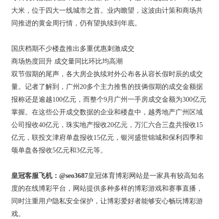
大米，位于四大一线城市之首。业内瞻望，这波由计策和商场共
同推进的黄金周行情，仍有望执续到年底。
国庆档期不少楼盘推出多重优惠刺激成交
商场热度回升 成交量同比环比均高潮
双节假期的尾声，各大房企执续对外公布各从容长假时辰的成交
量。记者了解到，广州20多个主力推售的技俩假期的成交金额据
报称还是逾越100亿元，而整个9月广州一手房成交金额为300亿元
掌握。在这些公开成交数据的企业和楼盘中，越秀地产广州区域
公司报收40亿元，珠实地产报收20亿元，万汇六合三盘共报收15
亿元，联投文津府单盘报收15亿元，银河盛世锦城和保利四季和
颂单盘各报收5亿元和3亿元等。
皇冠客服飞机：@seo3687
皇冠体育博彩网站是一家具有较高知名
度的在线博彩平台，网站提供多种多样的博彩游戏和赛事直播，
同时注重用户隐私安全保护，让博彩爱好者能够安心畅玩博彩游
戏。