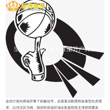
这些计策向商场开释了积极信号，全面复旧刚需和改善型住房需
求。以河汉区为例，国庆时辰该区域全新盘联投文津府郑重发