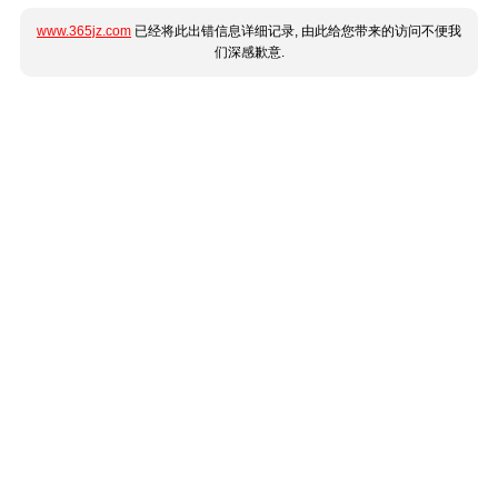
www.365jz.com
已经将此出错信息详细记录, 由此给您带来的访问不便我
们深感歉意.