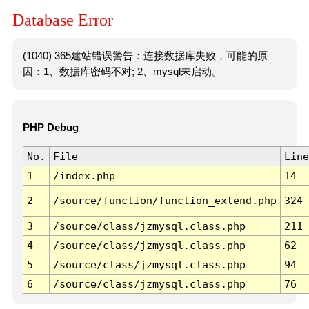
Database Error
(1040) 365建站错误警告：连接数据库失败，可能的原
因：1、数据库密码不对; 2、mysql未启动。
PHP Debug
No.
File
Line
1
/index.php
14
2
/source/function/function_extend.php
324
3
/source/class/jzmysql.class.php
211
4
/source/class/jzmysql.class.php
62
5
/source/class/jzmysql.class.php
94
6
/source/class/jzmysql.class.php
76