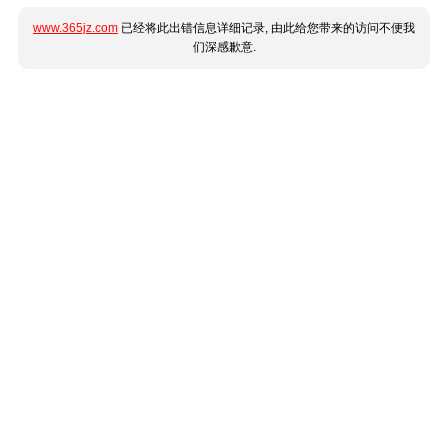
www.365jz.com
已经将此出错信息详细记录, 由此给您带来的访问不便我
们深感歉意.