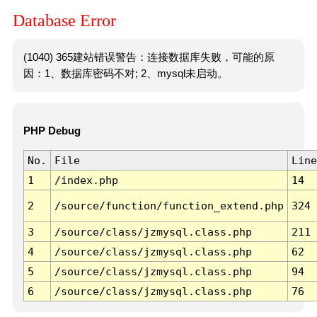
Database Error
(1040) 365建站错误警告：连接数据库失败，可能的原
因：1、数据库密码不对; 2、mysql未启动。
PHP Debug
No.
File
Line
1
/index.php
14
2
/source/function/function_extend.php
324
3
/source/class/jzmysql.class.php
211
4
/source/class/jzmysql.class.php
62
5
/source/class/jzmysql.class.php
94
6
/source/class/jzmysql.class.php
76