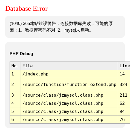
Database Error
(1040) 365建站错误警告：连接数据库失败，可能的原
因：1、数据库密码不对; 2、mysql未启动。
PHP Debug
No.
File
Line
1
/index.php
14
2
/source/function/function_extend.php
324
3
/source/class/jzmysql.class.php
211
4
/source/class/jzmysql.class.php
62
5
/source/class/jzmysql.class.php
94
6
/source/class/jzmysql.class.php
76