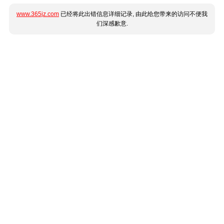
www.365jz.com
已经将此出错信息详细记录, 由此给您带来的访问不便我
们深感歉意.