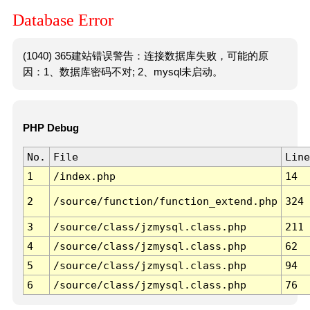
Database Error
(1040) 365建站错误警告：连接数据库失败，可能的原
因：1、数据库密码不对; 2、mysql未启动。
PHP Debug
No.
File
Line
1
/index.php
14
2
/source/function/function_extend.php
324
3
/source/class/jzmysql.class.php
211
4
/source/class/jzmysql.class.php
62
5
/source/class/jzmysql.class.php
94
6
/source/class/jzmysql.class.php
76