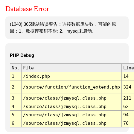
Database Error
(1040) 365建站错误警告：连接数据库失败，可能的原
因：1、数据库密码不对; 2、mysql未启动。
PHP Debug
No.
File
Line
1
/index.php
14
2
/source/function/function_extend.php
324
3
/source/class/jzmysql.class.php
211
4
/source/class/jzmysql.class.php
62
5
/source/class/jzmysql.class.php
94
6
/source/class/jzmysql.class.php
76