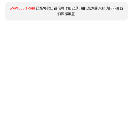
www.365jz.com
已经将此出错信息详细记录, 由此给您带来的访问不便我
们深感歉意.