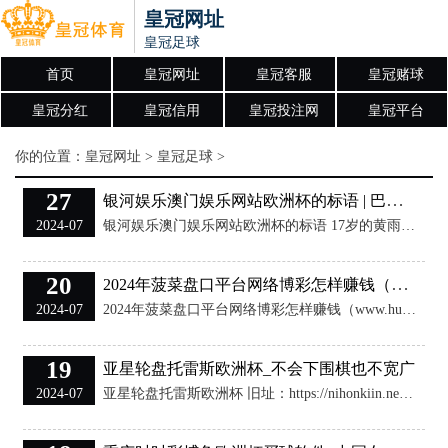
皇冠网址
皇冠足球
首页
皇冠网址
皇冠客服
皇冠赌球
皇冠分红
皇冠信用
皇冠投注网
皇冠平台
你的位置：
皇冠网址
>
皇冠足球
>
27
银河娱乐澳门娱乐网站欧洲杯的标语 | 巴黎奥运当天看点：将产生14枚金牌，首金概况率在这项产生
2024-07
银河娱乐澳门娱乐网站欧洲杯的标语 17岁的黄雨婷、19岁的盛李豪、21岁的杜林澍、22岁的韩佳予，四位中国射击队的年青东说念主河南焱火体育产业有限公司怎么样，将在27日的巴黎奥运会首金争夺中，为中国队肩负起冲击金牌的重负。 皇冠hg86a 皇冠体育官网 巴黎奥运会首金概况率将在射击项主义10米气步枪夹杂团体上产生。代表中国队出战的是黄雨婷/盛李豪和韩佳予/杜林澍两对组合。四东说念主中仅盛李豪有过奥运训诲，他在东京奥运会上一鸣惊东说念主夺得男人10米气步枪银牌。三年夙昔，盛李豪愈加锻真金不怕火，他
20
2024年菠菜盘口平台网络博彩怎样赚钱（www.huangguantiyuvipexperts.vip）
2024-07
2024年菠菜盘口平台网络博彩怎样赚钱（www.huangguantiyuvipexperts.vip） 众所周知2024年重庆时时彩骰宝，本赛季的穆里尼奥率领罗马队一路闯进了欧联杯的决赛，在6月1日他们将会在欧联杯决赛会面塞维利亚，穆里尼奥可谓是再一次展现出了他的超强执教能力。不过，目前罗马队在意甲联赛中排名第六，并且联赛也只剩下了两轮比赛，在这种情况下想获得欧冠门票可能性不大，但是穆里尼奥若是能带领罗马队在欧联杯决赛击败塞维利亚斩获欧联杯冠军，那么他们依旧能获得欧冠资格，可按照目前的状况来看
19
亚星轮盘托雷斯欧洲杯_不会下围棋也不宽广
2024-07
亚星轮盘托雷斯欧洲杯 旧址：https://nihonkiin.net/n/n1baa88037be5网络赌博输了几十万报警有用吗 原题：囲碁への进口増やす【安田明夏初段インタビュー】 摘自：棋说念web 翻译和整理：找借口悠然连续眷注黄龙士杯 此次，咱们采访了在NHK电视围棋快棋赛担任主办并活跃于千般围棋算作中的安田明夏初段。从业余时期到成为奇迹棋手的轨迹，如何锻真金不怕火对不懂围棋的东说念主的窍门，以及普及围棋的创意等，皆将逐个呈现。 参加输赢世界 托雷斯欧洲杯www.royalsports