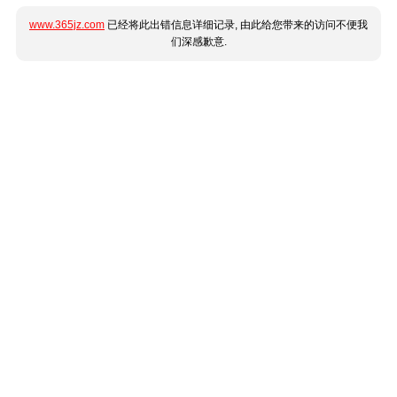
www.365jz.com
已经将此出错信息详细记录, 由此给您带来的访问不便我
们深感歉意.