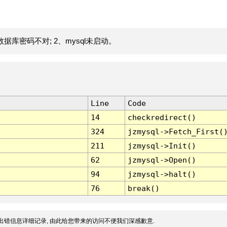
据库密码不对; 2、mysql未启动。
Line
Code
14
checkredirect()
324
jzmysql->Fetch_First(
211
jzmysql->Init()
62
jzmysql->Open()
94
jzmysql->halt()
76
break()
出错信息详细记录, 由此给您带来的访问不便我们深感歉意.