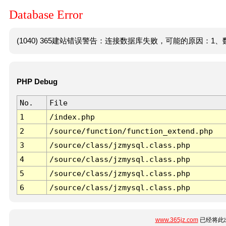
Database Error
(1040) 365建站错误警告：连接数据库失败，可能的原因：1、数
PHP Debug
No.
File
1
/index.php
2
/source/function/function_extend.php
3
/source/class/jzmysql.class.php
4
/source/class/jzmysql.class.php
5
/source/class/jzmysql.class.php
6
/source/class/jzmysql.class.php
www.365jz.com
已经将此