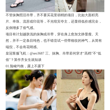
不管抹胸照旧吊带，齐不要买花里胡梢的项目，比如大面积亮
片、串珠、流苏或印花等，不光喧宾夺主，还显得低价感完全，
反倒增多了俗气感。
项目有计划越肤浅的抹胸或吊带，穿在身上愈加文静显瘦。天
然，并不一定条目纯色，也不错尝试一些带格纹的神气，从简有
端倪，不会有花哨感。
皇冠客服飞机：@seo3687 三、抹胸、吊带若何穿才“高档”不“低
俗”？算作齐女生就知谈
01.险峻均衡，露上不露下