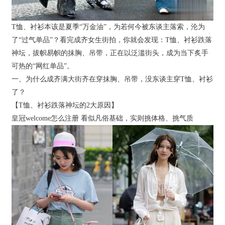
T恤、衬衫本该是夏季“万金油”，为若何今被东谈主落索，沦为
了“过气单品”？看完成齐女生街拍，你就会发现：T恤、衬衫跌落
神坛，拔帜易帜的抹胸、吊带，正在以泛滥街头，成为当下炙手
可热的“网红单品”。
一、为什么成齐满大街齐在穿抹胸、吊带，没东谈主穿T恤、衬衫
了？
【T恤、衬衫跌落神坛的2大原因】
皇冠welcome怎么注册 看似凡俗基础，实则挑体格、挑气质