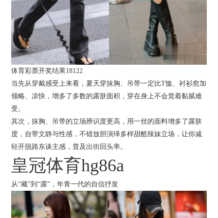
体育彩票开奖结果18122
当先从穿戴感受上来看，夏天穿抹胸、吊带一定比T恤、衬衫愈加
领略、凉快，增多了多数的露肤面积，穿在身上不会觉着黏腻难
受。
其次，抹胸、吊带的立场辨识度更高，用一丝的面料增多了露肤
度，自带文静与性感，不错放胆演绎多样甜酷辣妹立场，让你减
轻开脱路东谈主感，普及出街回头率。
皇冠体育hg86a
从“藏”到“露”，年青一代的自信抒发