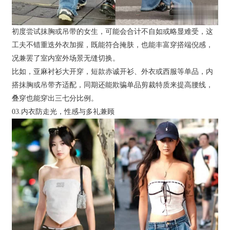
初度尝试抹胸或吊带的女生，可能会合计不自如或略显难受，这
工夫不错重迭外衣加握，既能符合掩肤，也能丰富穿搭端倪感，
况兼罢了室内室外场景无缝切换。
比如，亚麻衬衫大开穿，短款赤诚开衫、外衣或西服等单品，内
搭抹胸或吊带齐适配，同期还能欺骗单品剪裁特质来提高腰线，
叠穿也能穿出三七分比例。
03.内衣防走光，性感与多礼兼顾