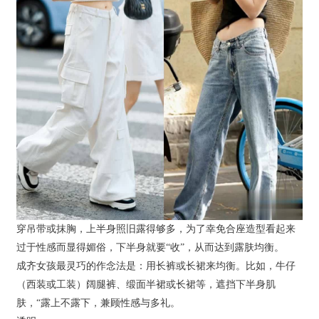
穿吊带或抹胸，上半身照旧露得够多，为了幸免合座造型看起来
过于性感而显得媚俗，下半身就要“收”，从而达到露肤均衡。
成齐女孩最灵巧的作念法是：用长裤或长裙来均衡。比如，牛仔
（西装或工装）阔腿裤、缎面半裙或长裙等，遮挡下半身肌
肤，“露上不露下，兼顾性感与多礼。