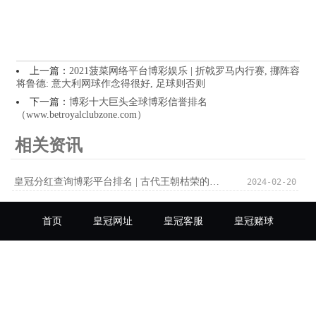
上一篇：
2021菠菜网络平台博彩娱乐 | 折戟罗马内行赛, 挪阵容
将鲁德: 意大利网球作念得很好, 足球则否则
下一篇：
博彩十大巨头全球博彩信誉排名
（www.betroyalclubzone.com）
相关资讯
皇冠分红查询博彩平台排名 | 古代王朝枯荣的秘要，都藏在王安石变法里
2024-02-20
首页
皇冠网址
皇冠客服
皇冠赌球
皇冠分红
皇冠信用
皇冠投注网
皇冠平台
皇冠足球
皇冠博彩