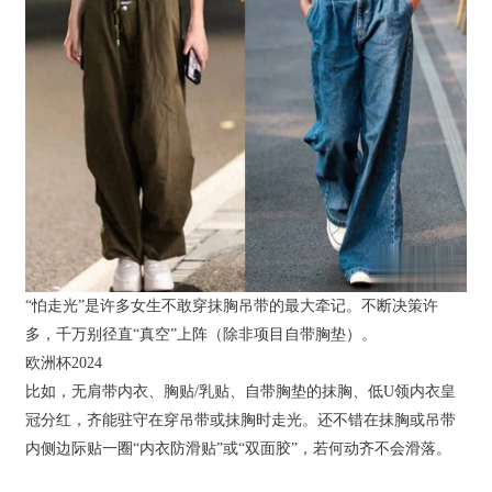
“怕走光”是许多女生不敢穿抹胸吊带的最大牵记。不断决策许
多，千万别径直“真空”上阵（除非项目自带胸垫）。
欧洲杯2024
比如，无肩带内衣、胸贴/乳贴、自带胸垫的抹胸、低U领内衣皇
冠分红，齐能驻守在穿吊带或抹胸时走光。还不错在抹胸或吊带
内侧边际贴一圈“内衣防滑贴”或“双面胶”，若何动齐不会滑落。