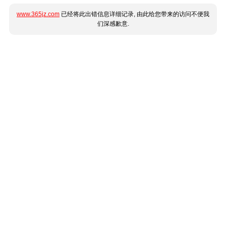
www.365jz.com
已经将此出错信息详细记录, 由此给您带来的访问不便我
们深感歉意.