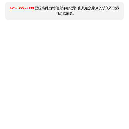
www.365jz.com
已经将此出错信息详细记录, 由此给您带来的访问不便我
们深感歉意.