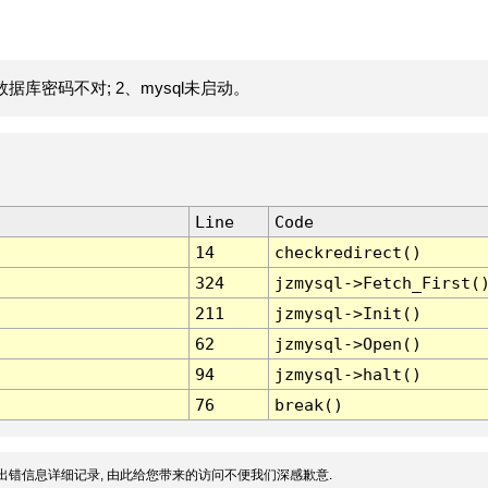
据库密码不对; 2、mysql未启动。
Line
Code
14
checkredirect()
324
jzmysql->Fetch_First(
211
jzmysql->Init()
62
jzmysql->Open()
94
jzmysql->halt()
76
break()
出错信息详细记录, 由此给您带来的访问不便我们深感歉意.