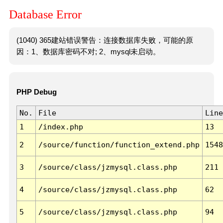
Database Error
(1040) 365建站错误警告：连接数据库失败，可能的原
因：1、数据库密码不对; 2、mysql未启动。
PHP Debug
No.
File
Line
1
/index.php
13
2
/source/function/function_extend.php
1548
3
/source/class/jzmysql.class.php
211
4
/source/class/jzmysql.class.php
62
5
/source/class/jzmysql.class.php
94