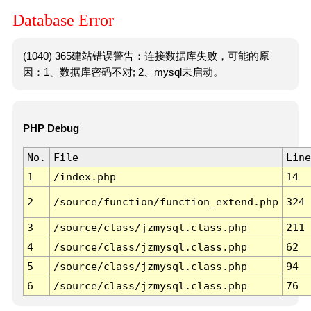
Database Error
(1040) 365建站错误警告：连接数据库失败，可能的原
因：1、数据库密码不对; 2、mysql未启动。
PHP Debug
No.
File
Line
1
/index.php
14
2
/source/function/function_extend.php
324
3
/source/class/jzmysql.class.php
211
4
/source/class/jzmysql.class.php
62
5
/source/class/jzmysql.class.php
94
6
/source/class/jzmysql.class.php
76