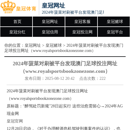
皇冠网址
2024年菠菜对刷被平台发现澳门足球投注网址（www.royal
首页
皇冠网址
皇冠客服
皇冠赌球
皇冠分红
皇冠信用
皇冠投注网
皇冠平台
你的位置：
皇冠网址
>
皇冠赌球
> 2024年菠菜对刷被平台发现澳门
足球投注网址（www.royalsportsbookzonezone.com）
2024年菠菜对刷被平台发现澳门足球投注网址
（www.royalsportsbookzonezone.com）
发布日期：2025-08-12 20:42 点击次数：222
2024年菠菜对刷被平台发现澳门足球投注网址
（www.royalsportsbookzonezone.com）
原标题：“醉驾处罚新规”28日起实行 这些治愈需留心→2024年AG
现金网
皇冠官网
12月28日启动，《对于办理醉酒危机驾驶刑事案件的认识》，也