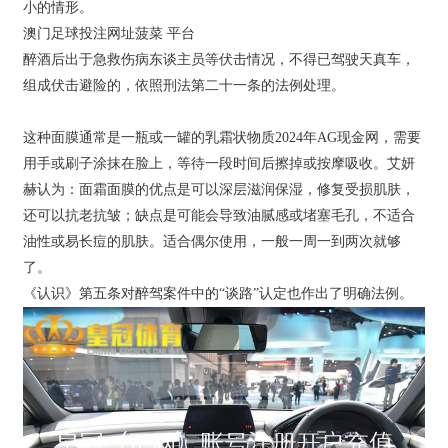
小的情形。
澳门足球投注网址菠菜 平台
醉酒后出于急救伤病东谈主员等伏击情况，不得已驾驶天真车，
组成伏击避险的，依照刑法第二十一条的法例处理。
这种面膜通常是一瓶或一罐的乳霜状物质2024年AG现金网，需要
用手或刷子涂抹在脸上，等待一段时间后擦掉或按摩吸收。艾妍
赫认为：面霜面膜的优点是可以深层滋润保湿，修复受损肌肤，
还可以抗老抗皱；缺点是可能会导致油腻感或堵塞毛孔，不适合
油性或易长痘的肌肤。适合偶尔使用，一般一周一到两次就够
了。
《认识》第五条对醉驾案件中的“谈路”认定也作出了明确法例。