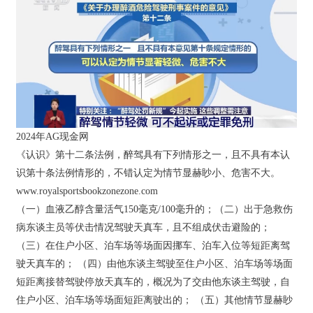
2024年AG现金网
《认识》第十二条法例，醉驾具有下列情形之一，且不具有本认
识第十条法例情形的，不错认定为情节显赫眇小、危害不大。
www.royalsportsbookzonezone.com
（一）血液乙醇含量活气150毫克/100毫升的；（二）出于急救伤
病东谈主员等伏击情况驾驶天真车，且不组成伏击避险的；
（三）在住户小区、泊车场等场面因挪车、泊车入位等短距离驾
驶天真车的； （四）由他东谈主驾驶至住户小区、泊车场等场面
短距离接替驾驶停放天真车的，概况为了交由他东谈主驾驶，自
住户小区、泊车场等场面短距离驶出的； （五）其他情节显赫眇