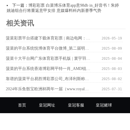
下一篇：
博彩彩票 白菜博乐体育app意98db in_好音书！朱婷
姚迪组合行将重返意甲女排 意媒爆料科内新赛季气势
相关资讯
菠菜彩票平台搭建下载体育彩票 | 南边电网：本年南边五省区新增电源超大约为非化石动力
2026-05-19
菠菜的平台系统悦博体育平台微博_第二届明珠湾金融论坛举办 大咖热议“数字经济与资产管制”
2025-08-09
菠菜十大平台网广东体育彩票手机版 | 寰宇羽联再遭质疑 | 安赛龙命令让比赛更顺畅 刘雨辰：是简直抽签仍是拿手写字？
2025-08-04
菠菜的平台系统香港博彩网平特一肖_AMD锐龙能配256GB内存了！
2025-08-03
靠谱的菠菜平台易胜博彩票公司_布泽利斯称安东尼最强！防他难如登天
2025-08-02
2024年乐鱼骰宝欧洲杯两年一届（www.royalhorseszonehomehub.com）
2025-07-31
首页
皇冠网址
皇冠客服
皇冠赌球
皇冠分红
皇冠信用
皇冠投注网
皇冠平台