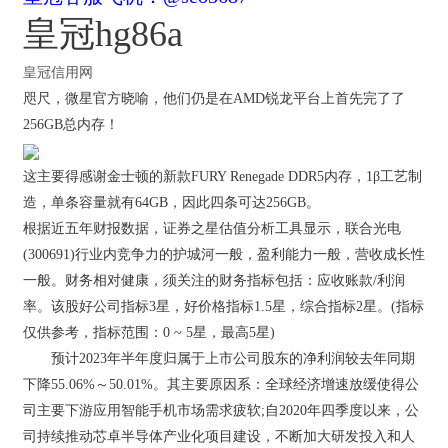
皇冠hg86a
皇冠信用网
咫尺，微星官方晓喻，他们仍是在AMD锐龙平台上首先完了了
256GB总内存！
这主要得感谢金士顿的新款FURY Renegade DDR5内存，1β工艺制
造，单条容量就有64GB，因此四条可达256GB。
根据近五年财报数据，证券之星估值分析工具显示，联合光电
(300691)行业内竞争力的护城河一般，盈利能力一般，营收成长性
一般。财务相对健康，须关注的财务指标包括：应收账款/利润
率。该股好公司指标3星，好价格指标1.5星，综合指标2星。(指标
仅供参考，指标范围：0 ~ 5星，最高5星)
预计2023年半年度归属于上市公司股东的净利润较去年同期
下降55.06%～50.01%。其主要原因系：全球经济增速放缓使得公
司主要下游应用智能手机市场需求疲软;自2020年四季度以来，公
司持续推动芯卓半导体产业化项目建设，不断加大研发投入和人