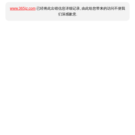
www.365jz.com
已经将此出错信息详细记录, 由此给您带来的访问不便我
们深感歉意.