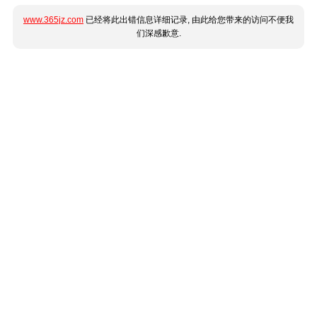
www.365jz.com
已经将此出错信息详细记录, 由此给您带来的访问不便我
们深感歉意.