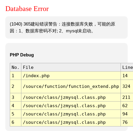
Database Error
(1040) 365建站错误警告：连接数据库失败，可能的原
因：1、数据库密码不对; 2、mysql未启动。
PHP Debug
No.
File
Line
1
/index.php
14
2
/source/function/function_extend.php
324
3
/source/class/jzmysql.class.php
211
4
/source/class/jzmysql.class.php
62
5
/source/class/jzmysql.class.php
94
6
/source/class/jzmysql.class.php
76